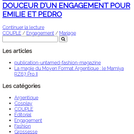
DOUCEUR D’UN ENGAGEMENT POUR
EMILIE ET PEDRO
Continuer la lecture
COUPLE
/
Engagement
/
Mariage
Les articles
publication-untamed-fashion-magazine
La magie du Moyen Format Argentique : le Mamiya
RZ67 Pro II
Les catégories
Argentique
Cosplay
COUPLE
Éditorial
Engagement
Fashion
Grossesse